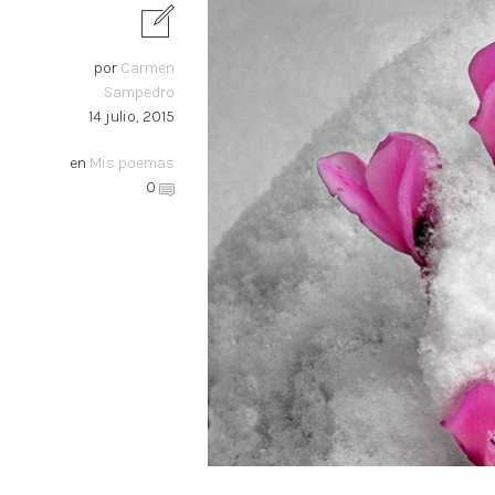
por
Carmen
Sampedro
14 julio, 2015
en
Mis poemas
0