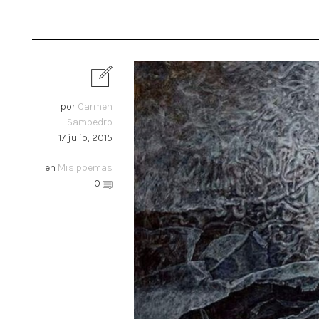
por
Carmen
Sampedro
17 julio, 2015
en
Mis poemas
0