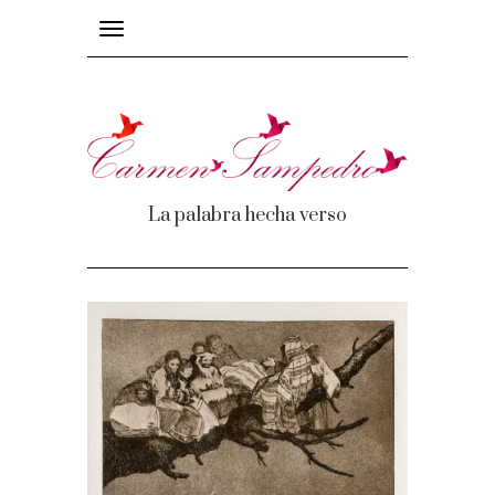
Toggle
navigation
La palabra hecha verso
mas
os
e recuerdos