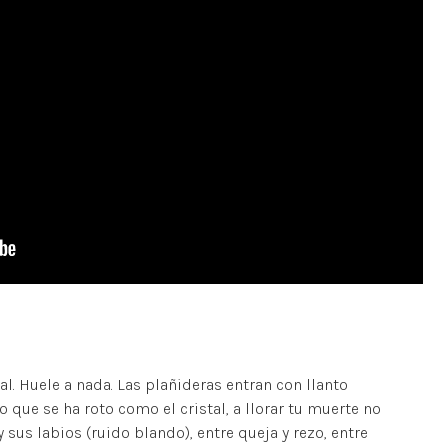
Cal. Huele a nada. Las plañideras entran con llanto
do que se ha roto como el cristal, a llorar tu muerte no
 sus labios (ruido blando), entre queja y rezo, entre