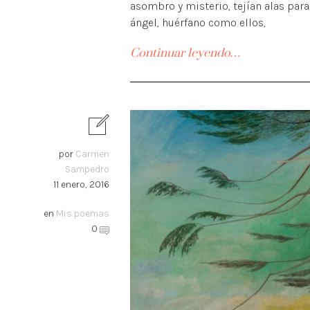
asombro y misterio, tejían alas para 
ángel, huérfano como ellos,
Continuar leyendo…
por
Carmen
Sampedro
11 enero, 2016
en
Mis poemas
0