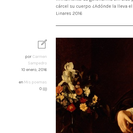
cárcel su cuerpo. ¿Adónde la lleva e
Linares 2016
por
Carmen
Sampedro
10 enero, 2016
en
Mis poemas
0