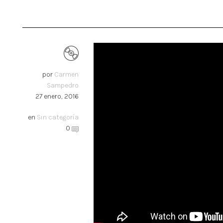
por
Carmen
Sampedro
27 enero, 2016
en
Sin categoría
0