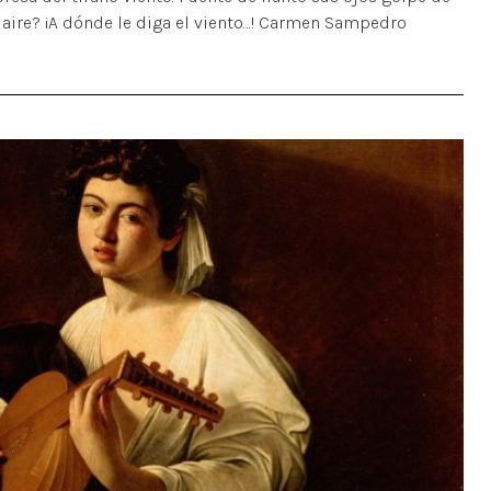
l aire? ¡A dónde le diga el viento…! Carmen Sampedro