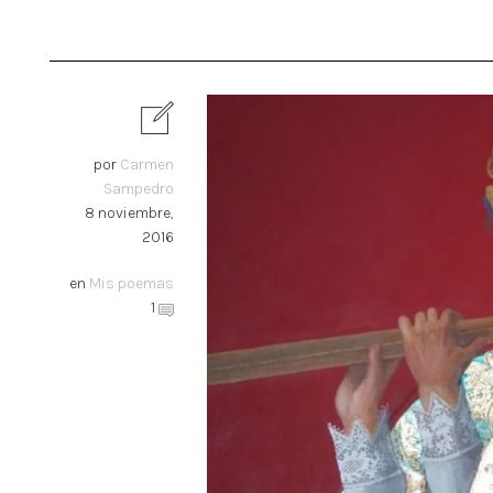
por
Carmen
Sampedro
8 noviembre,
2016
en
Mis poemas
1