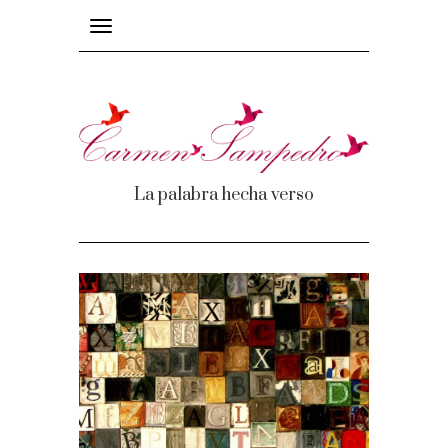
Toggle
navigation
La palabra hecha verso
mas
os
e recuerdos