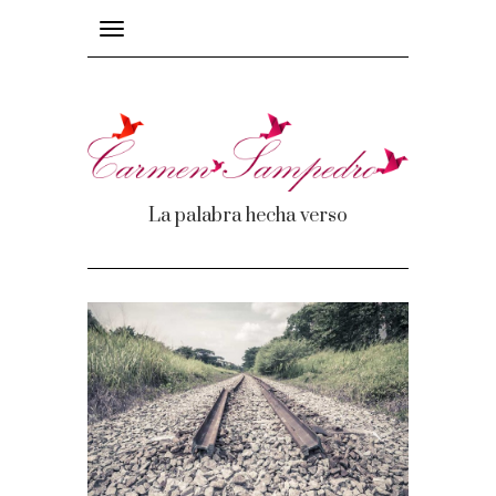
Toggle
navigation
La palabra hecha verso
mas
os
e recuerdos