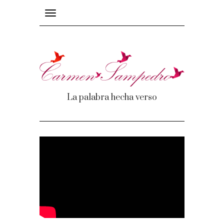
Toggle
navigation
La palabra hecha verso
mas
os
e recuerdos