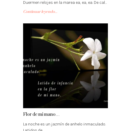
Duermen relojes en la marea ea, ea, ea. De cal…
Continuar leyendo...
Flor de mi mano…
La noche es un jazmín de anhelo inmaculado.
Latidos de…