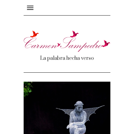
Toggle
navigation
La palabra hecha verso
mas
os
e recuerdos