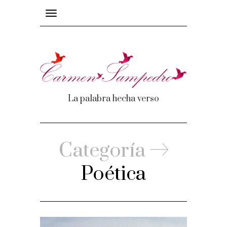
Toggle
navigation
La palabra hecha verso
mas
os
Categoría
Poética
e recuerdos